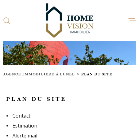
Aller
Aller
Aller
Aller
à
à
au
au
:
la
menu
contenu
recherche
principal
ACCUEI
ACHETE
AGENCE IMMOBILIÈRE À LUNEL
PLAN DU SITE
LOUER
PLAN DU SITE
ESTIME
Contact
ACTUAL
Estimation
Alerte mail