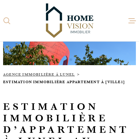
Aller
Aller
Aller
Aller
à
à
au
au
:
la
menu
contenu
recherche
principal
ACCUEI
ACHETE
AGENCE IMMOBILIÈRE À LUNEL
LOUER
ESTIMATION IMMOBILIÈRE APPARTEMENT À [VILLE1]
ESTIME
ESTIMATION
IMMOBILIÈRE
ACTUAL
D’APPARTEMENT