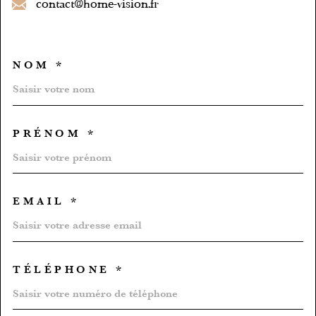
contact@home-vision.fr
NOM *
TRAD_MELTEM_VOSCOORD
PRÉNOM *
EMAIL *
TÉLÉPHONE *