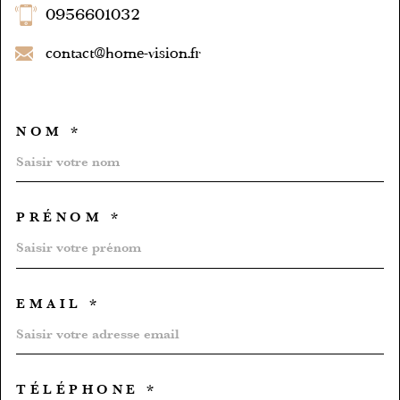
0956601032
contact@home-vision.fr
NOM *
TRAD_MELTEM_VOSCOORD
PRÉNOM *
EMAIL *
TÉLÉPHONE *