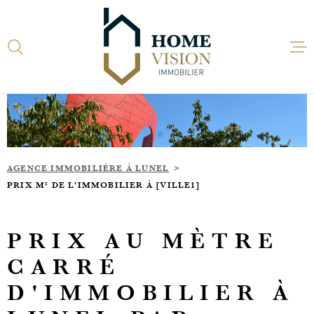
Aller
Aller
Aller
Aller
à
à
au
au
:
la
menu
contenu
recherche
principal
ACCUEI
ACHETE
AGENCE IMMOBILIÈRE À LUNEL
LOUER
PRIX M² DE L'IMMOBILIER À [VILLE1]
ESTIME
PRIX AU MÈTRE
CARRÉ
ACTUAL
D'IMMOBILIER À