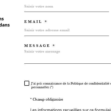
ns
EMAIL *
 dans
MESSAGE *
TRAD_MELTEM_VOR
J'ai pris connaissance de la Politique de confidentialit
RÈGLEMENTATION
personnelles (*)
* Champ obligatoire
Les informations recueillies sur ce formula