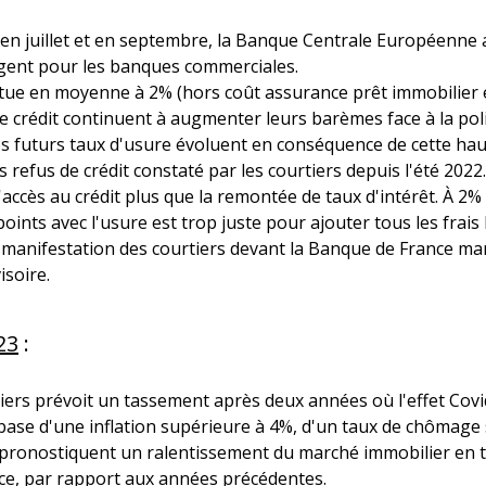
s en juillet et en septembre, la Banque Centrale Européenne 
argent pour les banques commerciales.
itue en moyenne à 2% (hors coût assurance prêt immobilier et
de crédit continuent à augmenter leurs barèmes face à la po
 les futurs taux d'usure évoluent en conséquence de cette hau
efus de crédit constaté par les courtiers depuis l'été 2022.
l'accès au crédit plus que la remontée de taux d'intérêt. À 2%
points avec l'usure est trop juste pour ajouter tous les frais 
manifestation des courtiers devant la Banque de France mardi
isoire.
23
:
iliers prévoit un tassement après deux années où l'effet Covi
 base d'une inflation supérieure à 4%, d'un taux de chômage s
es pronostiquent un ralentissement du marché immobilier en 
ce, par rapport aux années précédentes.