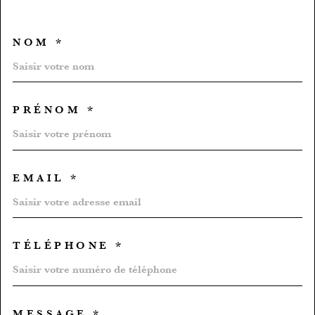
NOM *
TRAD_MELTEM_VOSCOORD
PRÉNOM *
EMAIL *
TÉLÉPHONE *
MESSAGE *