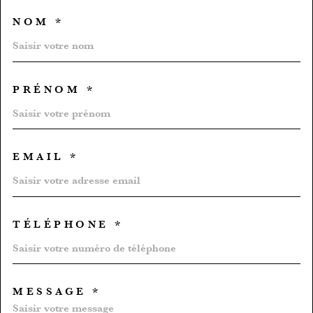
NOM *
TRAD_MELTEM_VOSCOORD
PRÉNOM *
EMAIL *
TÉLÉPHONE *
MESSAGE *
TRAD_MELTEM_VOREDEMA