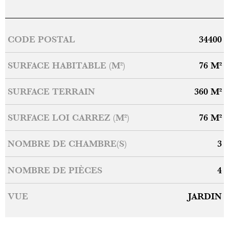
Caractérisque
Valeurs
CODE POSTAL
34400
SURFACE HABITABLE (M²)
76 M²
SURFACE TERRAIN
360 M²
SURFACE LOI CARREZ (M²)
76 M²
NOMBRE DE CHAMBRE(S)
3
NOMBRE DE PIÈCES
4
VUE
JARDIN