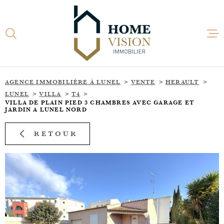
Aller
Aller
Aller
Aller
à
à
au
au
:
la
menu
contenu
recherche
principal
ACCUEI
AGENCE IMMOBILIÈRE À LUNEL
VENTE
HERAULT
LUNEL
VILLA
T4
ACHETE
VILLA DE PLAIN PIED 3 CHAMBRES AVEC GARAGE ET
JARDIN A LUNEL NORD
LOUER
RETOUR
ESTIME
ACTUAL